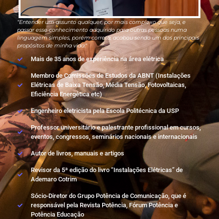
“Entender um assunto qualquer, por mais complexo que seja, e
passar esse conhecimento adquirido para outras pessoas numa
linguagem simples, porém correta, acabou sendo um dos principais
propósitos de minha vida."
Mais de 35 anos de experiência na área elétrica
Membro de Comissões de Estudos da ABNT (Instalações
Elétricas de Baixa Tensão, Média Tensão, Fotovoltaicas,
Eficiência Energética etc)
Engenheiro eletricista pela Escola Politécnica da USP
Professor universitário e palestrante profissional em cursos,
eventos, congressos, seminários nacionais e internacionais
Autor de livros, manuais e artigos
Revisor da 5ª edição do livro “Instalações Elétricas” de
Ademaro Cotrim
Sócio-Diretor do Grupo Potência de Comunicação, que é
responsável pela Revista Potência, Fórum Potência e
Potência Educação