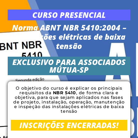
CURSO PRESENCIAL
Norma ABNT NBR 5410:2004 –
Instalações elétricas de baixa
tensão
EXCLUSIVO PARA ASSOCIADOS
MÚTUA-SP
O objetivo do curso é explicar os principais
requisitos da
NBR 5410
, de forma clara e
objetiva, para que sejam aplicados nas fases
de projeto, instalação, operação, manutenção
e inspeção das instalações elétricas de baixa
tensão
INSCRIÇÕES ENCERRADAS!