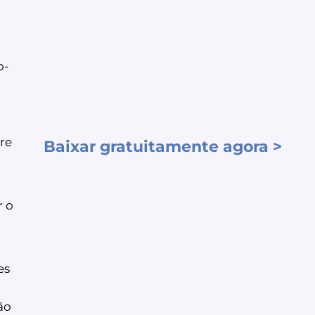
o-
re
Baixar gratuitamente agora >
a
r o
es
ão