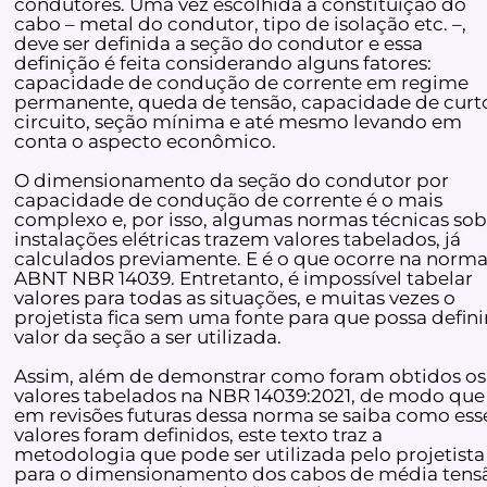
condutores. Uma vez escolhida a constituição do
cabo – metal do condutor, tipo de isolação etc. –,
deve ser definida a seção do condutor e essa
definição é feita considerando alguns fatores:
capacidade de condução de corrente em regime
permanente, queda de tensão, capacidade de curt
circuito, seção mínima e até mesmo levando em
conta o aspecto econômico.
O dimensionamento da seção do condutor por
capacidade de condução de corrente é o mais
complexo e, por isso, algumas normas técnicas sob
instalações elétricas trazem valores tabelados, já
calculados previamente. E é o que ocorre na norm
ABNT NBR 14039. Entretanto, é impossível tabelar
valores para todas as situações, e muitas vezes o
projetista fica sem uma fonte para que possa defini
valor da seção a ser utilizada.
Assim, além de demonstrar como foram obtidos os
valores tabelados na NBR 14039:2021, de modo que
em revisões futuras dessa norma se saiba como ess
valores foram definidos, este texto traz a
metodologia que pode ser utilizada pelo projetista
para o dimensionamento dos cabos de média tens