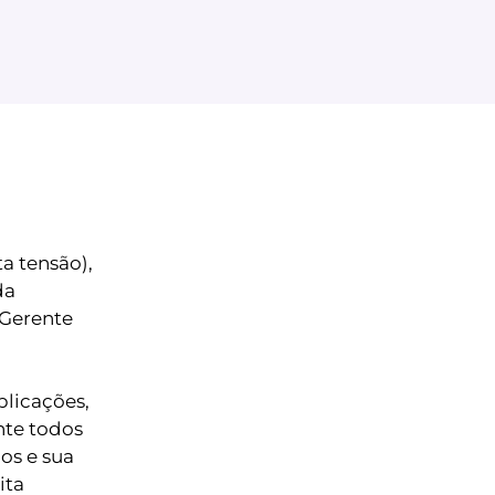
a tensão),
da
 Gerente
plicações,
nte todos
os e sua
ita