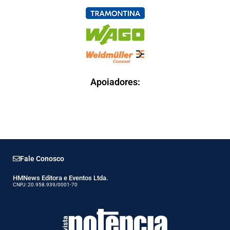
Apoiadores:
Fale Conosco
HMNews Editora e Eventos Ltda.
CNPJ: 20.958.939/0001-70