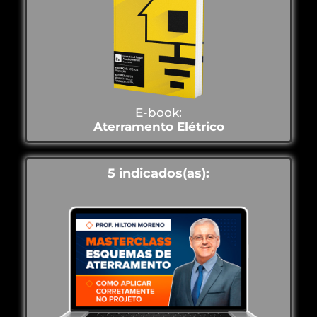
E-book:
Aterramento Elétrico
5 indicados(as):