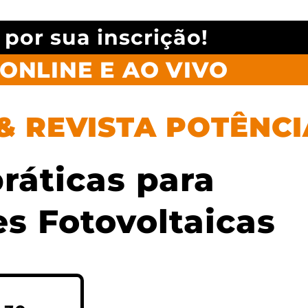
por sua inscrição!
ONLINE E AO VIVO
& REVISTA POTÊNCI
ráticas para
es Fotovoltaicas