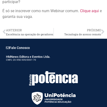
participar?
É só se inscrever como num Webinar comum.
Clique aqui
e
garanta sua vaga.
ANTERIOR
PRÓXIMO
Excelência na operação de geradores
Tecnologia de acesso remoto
Fale Conosco
HMNews Editora e Eventos Ltda.
CNPJ: 20.958.939/0001-70