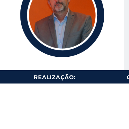
REALIZAÇÃO:
Fale Conosco
HMNews Editora e Eventos Ltda.