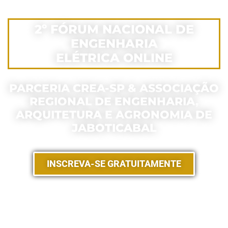
2º FÓRUM NACIONAL DE
ENGENHARIA
ELÉTRICA ONLINE
PARCERIA CREA-SP & ASSOCIAÇÃO
REGIONAL DE ENGENHARIA,
ARQUITETURA E AGRONOMIA DE
JABOTICABAL
INSCREVA-SE GRATUITAMENTE
EVENTO 100% ONLINE E GRATUITO DE UM DIA, COM
PALESTRAS TÉCNICAS DE ESPECIALISTAS
RENOMADOS DA ÁREA ELÉTRICA