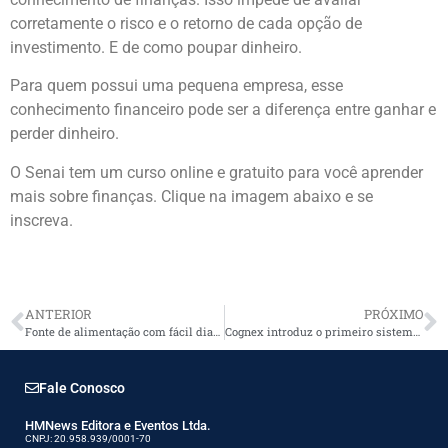
corretamente o risco e o retorno de cada opção de
investimento. E de como poupar dinheiro.
Para quem possui uma pequena empresa, esse
conhecimento financeiro pode ser a diferença entre ganhar e
perder dinheiro.
O Senai tem um curso online e gratuito para você aprender
mais sobre finanças. Clique na imagem abaixo e se
inscreva.
ANTERIOR
PRÓXIMO
Fonte de alimentação com fácil diagnóstico
Cognex introduz o primeiro sistema de visão inteligente alimentado com deep learning do mundo
Fale Conosco
HMNews Editora e Eventos Ltda.
CNPJ: 20.958.939/0001-70