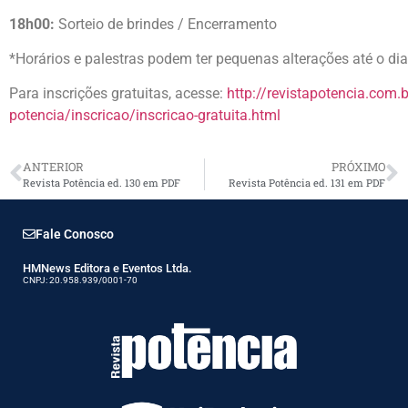
18h00:
Sorteio de brindes / Encerramento
*Horários e palestras podem ter pequenas alterações até o dia
Para inscrições gratuitas, acesse:
http://revistapotencia.com.
potencia/inscricao/inscricao-gratuita.html
ANTERIOR
PRÓXIMO
Revista Potência ed. 130 em PDF
Revista Potência ed. 131 em PDF
Fale Conosco
HMNews Editora e Eventos Ltda.
CNPJ: 20.958.939/0001-70