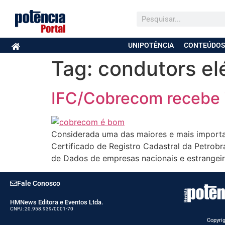
UNIPOTÊNCIA
CONTEÚDOS
Tag:
condutors el
IFC/Cobrecom recebe i
Considerada uma das maiores e mais importan
Certificado de Registro Cadastral da Petrob
de Dados de empresas nacionais e estrangeir
Fale Conosco
HMNews Editora e Eventos Ltda.
CNPJ: 20.958.939/0001-70
Copyrig