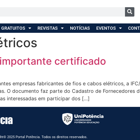
 GRATUITOS
REVISTAS
NOTÍCIAS
EVENTOS
CONT
étricos
mportante certificado
tes empresas fabricantes de fios e cabos elétricos, a I
ras. O documento faz parte do Cadastro de Fornecedores d
as interessadas em participar dos […]
ht© 2025 Portal Potência. Todos os direitos reservados.