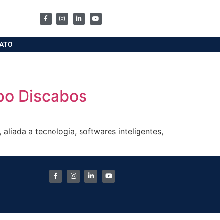
ATO
po Discabos
liada a tecnologia, softwares inteligentes,