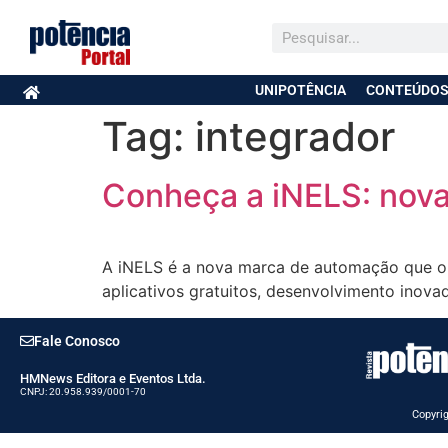
UNIPOTÊNCIA
CONTEÚDOS
Tag:
integrador
Conheça a iNELS: nov
A iNELS é a nova marca de automação que o Gr
aplicativos gratuitos, desenvolvimento inovad
Fale Conosco
HMNews Editora e Eventos Ltda.
CNPJ: 20.958.939/0001-70
Copyrig