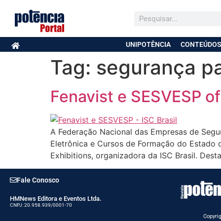
UNIPOTÊNCIA
CONTEÚDOS
Tag:
segurança pa
Fenavist e SESVESP ofi
A Federação Nacional das Empresas de Segur
Eletrônica e Cursos de Formação do Estado d
Exhibitions, organizadora da ISC Brasil. Desta
Fale Conosco
HMNews Editora e Eventos Ltda.
CNPJ: 20.958.939/0001-70
Copyrig