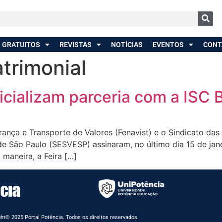
 GRATUITOS
REVISTAS
NOTÍCIAS
EVENTOS
CONT
trimonial
cializam parceria com a ISC B
ança e Transporte de Valores (Fenavist) e o Sindicato da
e São Paulo (SESVESP) assinaram, no último dia 15 de jane
 maneira, a Feira […]
ht© 2025 Portal Potência. Todos os direitos reservados.