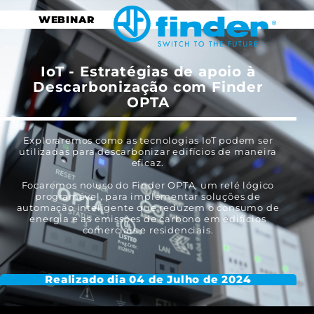
WEBINAR
IoT - Estratégias de apoio à
Descarbonização com Finder
OPTA
Exploraremos como as tecnologias IoT podem ser
utilizadas para descarbonizar edifícios de maneira
eficaz.
Focaremos no uso do Finder OPTA, um relé lógico
programável, para implementar soluções de
automação inteligente que reduzem o consumo de
energia e as emissões de carbono em edifícios
comerciais e residenciais.
Realizado dia 04 de Julho de 2024