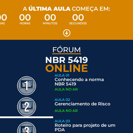
A
ÚLTIMA AULA
COMEÇA EM:
00
00
00
00
IAS
HORAS
MINUTOS
SEGUNDOS
AULA 01
Conhecendo a norma
NBR 5419
AULA NO AR
AULA 02
Gerenciamento de Risco
AULA NO AR
AULA 03
Roteiro para projeto de um
PDA