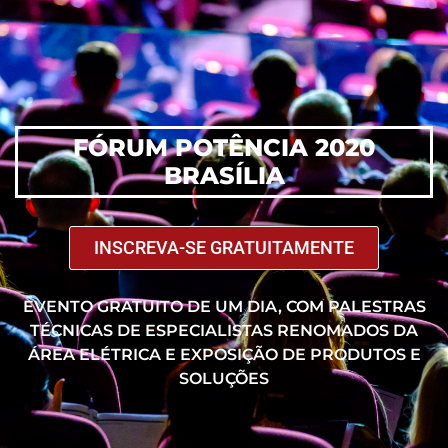
FÓRUM POTÊNCIA 2020
BRASÍLIA
INSCREVA-SE GRATUITAMENTE
EVENTO GRATUITO DE UM DIA, COM PALESTRAS
TÉCNICAS DE ESPECIALISTAS RENOMADOS DA
ÁREA ELÉTRICA E EXPOSIÇÃO DE PRODUTOS E
SOLUÇÕES