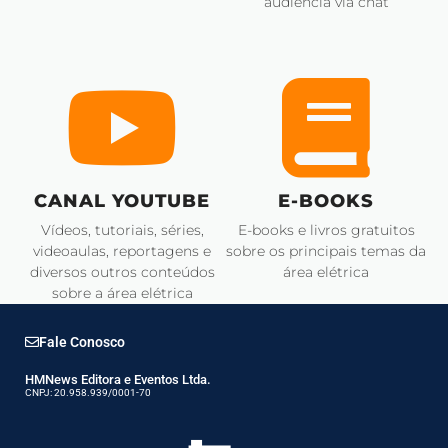
audiência via chat
CANAL YOUTUBE
E-BOOKS
Vídeos, tutoriais, séries,
E-books e livros gratuitos
videoaulas, reportagens e
sobre os principais temas da
diversos outros conteúdos
área elétrica
sobre a área elétrica
Fale Conosco
HMNews Editora e Eventos Ltda.
CNPJ: 20.958.939/0001-70