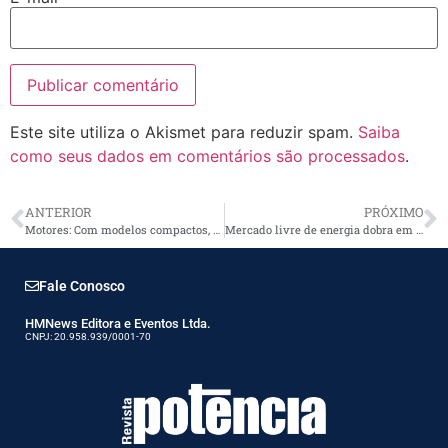
Este site utiliza o Akismet para reduzir spam.
Saiba
como seus dados em comentários são processados
.
ANTERIOR
PRÓXIMO
Motores: Com modelos compactos, ABB amplia linha de alta eficiência
Mercado livre de energia dobra em dois anos e se torna alternativa estratégica para empresas
Fale Conosco
HMNews Editora e Eventos Ltda.
CNPJ: 20.958.939/0001-70