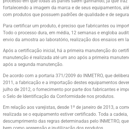
processo em que todas as partes saem ganhando, já que traz b
fortalecendo a imagem da marca e de seus equipamentos, alé
com produtos que possuem padrões de qualidade e de segura
Para certificar um produto, é preciso que fabricantes ou i
Todo o processo dura, em média, 12 semanas e engloba auditori
envio da amostra ao laboratório, realização dos ensaios em lab
Após a certificação inicial, há a primeira manutenção do cert
manutenção é realizada até um ano após a primeira manutenção
após a segunda manutenção.
De acordo com a portaria 371/2009 do INMETRO, que delibera s
2011, a fabricação e a importação destes equipamentos deve
julho de 2012, o fornecimento por parte dos fabricantes e im
o Selo de Identificação da Conformidade nos produtos.
Em relação aos varejistas, desde 1º de janeiro de 2013, a co
realizada se o equipamento estiver certificado. Toda a cadeia, 
descumprimento das regras determinadas pelo INMETRO, que p
bem como apreensão e inutilização dos produtos.