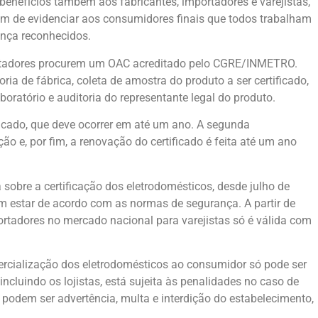
enefícios também aos fabricantes, importadores e varejistas,
m de evidenciar aos consumidores finais que todos trabalham
nça reconhecidos.
mportadores procurem um OAC acreditado pelo CGRE/INMETRO.
a de fábrica, coleta de amostra do produto a ser certificado,
oratório e auditoria do representante legal do produto.
ificado, que deve ocorrer em até um ano. A segunda
 e, por fim, a renovação do certificado é feita até um ano
obre a certificação dos eletrodomésticos, desde julho de
m estar de acordo com as normas de segurança. A partir de
portadores no mercado nacional para varejistas só é válida com
mercialização dos eletrodomésticos ao consumidor só pode ser
incluindo os lojistas, está sujeita às penalidades no caso de
odem ser advertência, multa e interdição do estabelecimento,