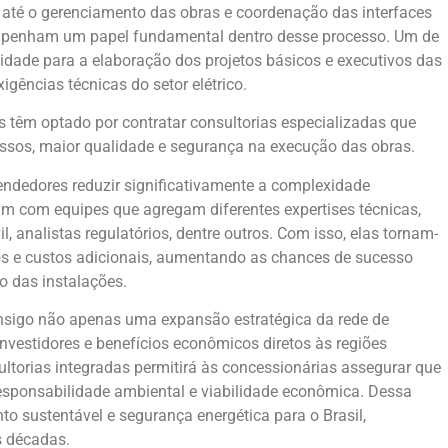
 até o gerenciamento das obras e coordenação das interfaces
sempenham um papel fundamental dentro desse processo. Um de
idade para a elaboração dos projetos básicos e executivos das
igências técnicas do setor elétrico.
s têm optado por contratar consultorias especializadas que
ssos, maior qualidade e segurança na execução das obras.
endedores reduzir significativamente a complexidade
m com equipes que agregam diferentes expertises técnicas,
l, analistas regulatórios, dentre outros. Com isso, elas tornam-
sos e custos adicionais, aumentando as chances de sucesso
o das instalações.
z consigo não apenas uma expansão estratégica da rede de
nvestidores e benefícios econômicos diretos às regiões
torias integradas permitirá às concessionárias assegurar que
esponsabilidade ambiental e viabilidade econômica. Dessa
o sustentável e segurança energética para o Brasil,
s décadas.