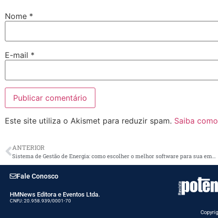
Nome
*
E-mail
*
Este site utiliza o Akismet para reduzir spam.
Saiba como
ANTERIOR
Sistema de Gestão de Energia: como escolher o melhor software para sua empresa
Fale Conosco
HMNews Editora e Eventos Ltda.
CNPJ: 20.958.939/0001-70
Copyrig