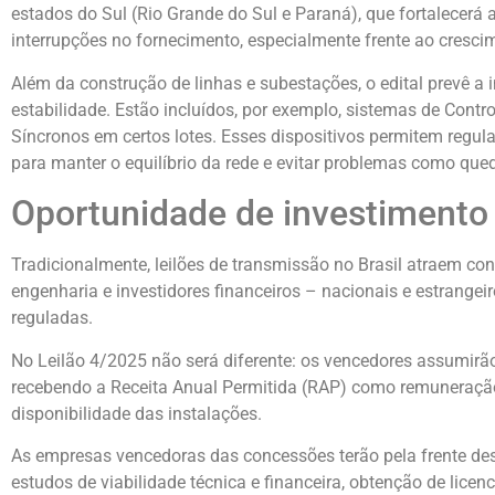
estados do Sul (Rio Grande do Sul e Paraná), que fortalecerá a 
interrupções no fornecimento, especialmente frente ao cresci
Além da construção de linhas e subestações, o edital prevê a
estabilidade. Estão incluídos, por exemplo, sistemas de Con
Síncronos em certos lotes. Esses dispositivos permitem regul
para manter o equilíbrio da rede e evitar problemas como qu
Oportunidade de investimento
Tradicionalmente, leilões de transmissão no Brasil atraem co
engenharia e investidores financeiros – nacionais e estrangei
reguladas.
No Leilão 4/2025 não será diferente: os vencedores assumirã
recebendo a Receita Anual Permitida (RAP) como remuneração,
disponibilidade das instalações.
As empresas vencedoras das concessões terão pela frente de
estudos de viabilidade técnica e financeira, obtenção de lic