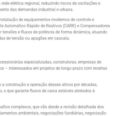
rede elétrica regional, reduzindo riscos de oscilações e
mento das demandas industrial e urbana.
 instalação de equipamentos modernos de controle e
trole Automático Rápido de Reativos (CARR) e Compensadores
ar tensões e fluxos de potência de forma dinâmica, atuando
edas de tensão ou apagões em cascata.
ncessionárias especializadas, construtoras, empresas de
ros – interessados em projetos de longo prazo com receitas
o a construção e operação desses ativos por décadas,
 o que garante fluxos de caixa estáveis atrelados à
safios complexos, que vão desde a revisão detalhada dos
enciamentos ambientais, negociações fundiárias, negociação