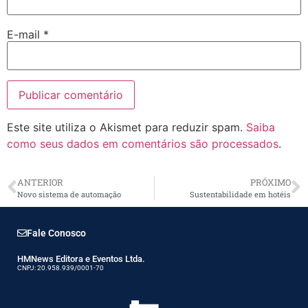
E-mail
*
Este site utiliza o Akismet para reduzir spam.
Saiba
como seus dados em comentários são processados
.
ANTERIOR
PRÓXIMO
Novo sistema de automação
Sustentabilidade em hotéis
Fale Conosco
HMNews Editora e Eventos Ltda.
CNPJ: 20.958.939/0001-70