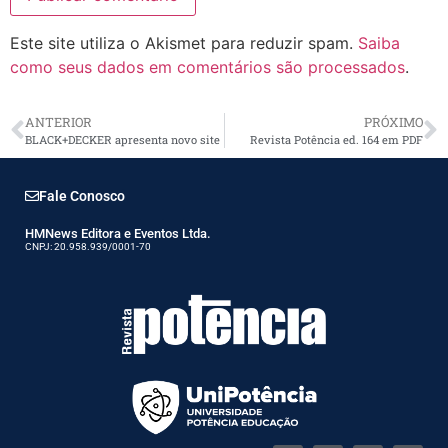
Este site utiliza o Akismet para reduzir spam.
Saiba
como seus dados em comentários são processados
.
ANTERIOR
PRÓXIMO
BLACK+DECKER apresenta novo site
Revista Potência ed. 164 em PDF
Fale Conosco
HMNews Editora e Eventos Ltda.
CNPJ: 20.958.939/0001-70