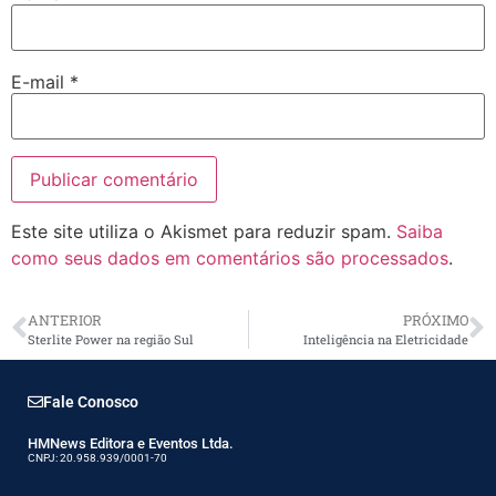
E-mail
*
Este site utiliza o Akismet para reduzir spam.
Saiba
como seus dados em comentários são processados
.
ANTERIOR
PRÓXIMO
Sterlite Power na região Sul
Inteligência na Eletricidade
Fale Conosco
HMNews Editora e Eventos Ltda.
CNPJ: 20.958.939/0001-70