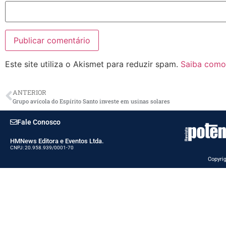
Este site utiliza o Akismet para reduzir spam.
Saiba como
ANTERIOR
Grupo avícola do Espírito Santo investe em usinas solares
Fale Conosco
HMNews Editora e Eventos Ltda.
CNPJ: 20.958.939/0001-70
Copyrig