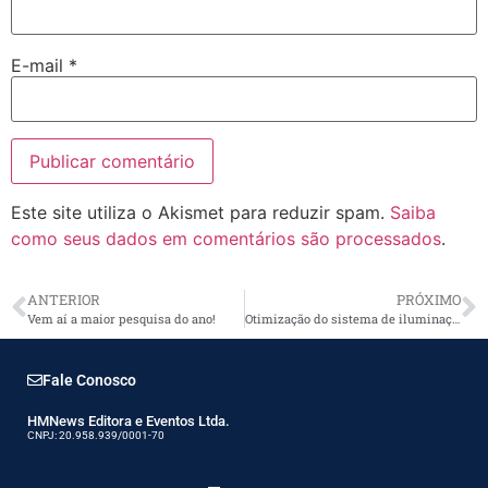
E-mail
*
Este site utiliza o Akismet para reduzir spam.
Saiba
como seus dados em comentários são processados
.
ANTERIOR
PRÓXIMO
Vem aí a maior pesquisa do ano!
Otimização do sistema de iluminação em shoppings
Fale Conosco
HMNews Editora e Eventos Ltda.
CNPJ: 20.958.939/0001-70