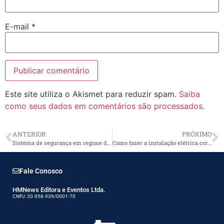
E-mail
*
Este site utiliza o Akismet para reduzir spam.
Saiba
como seus dados em comentários são processados
.
ANTERIOR
PRÓXIMO
Sistema de segurança em regime de comodato
Como fazer a instalação elétrica correta de um ar condicionado?
Fale Conosco
HMNews Editora e Eventos Ltda.
CNPJ: 20.958.939/0001-70