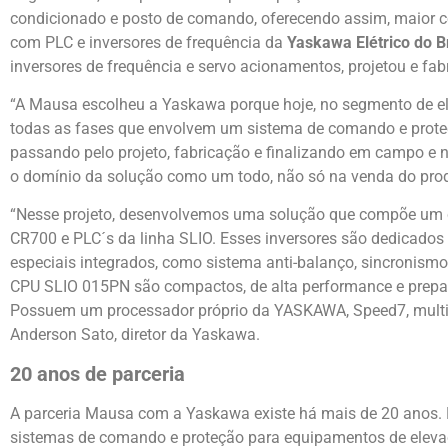
condicionado e posto de comando, oferecendo assim, maior co
com PLC e inversores de frequência da
Yaskawa Elétrico do Br
inversores de frequência e servo acionamentos, projetou e fa
“A Mausa escolheu a Yaskawa porque hoje, no segmento de e
todas as fases que envolvem um sistema de comando e proteçã
passando pelo projeto, fabricação e finalizando em campo e n
o domínio da solução como um todo, não só na venda do produ
“Nesse projeto, desenvolvemos uma solução que compõe um co
CR700 e PLC´s da linha SLIO. Esses inversores são dedicados 
especiais integrados, como sistema anti-balanço, sincronismo
CPU SLIO 015PN são compactos, de alta performance e prepar
Possuem um processador próprio da YASKAWA, Speed7, multi-l
Anderson Sato, diretor da Yaskawa.
20 anos de parceria
A parceria Mausa com a Yaskawa existe há mais de 20 anos. 
sistemas de comando e proteção para equipamentos de eleva