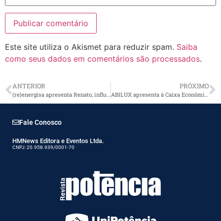
Este site utiliza o Akismet para reduzir spam.
Saiba
como seus dados em comentários são processados
.
ANTERIOR
PRÓXIMO
(re)energisa apresenta Renato, influenciador virtual criado para simplificar temas de energia
ABILUX apresenta à Caixa Econômica critérios técnicos para luminárias LED em PPPs municipais
Fale Conosco
HMNews Editora e Eventos Ltda.
CNPJ: 20.958.939/0001-70