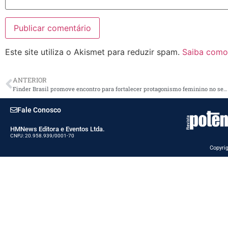
Este site utiliza o Akismet para reduzir spam.
Saiba como
ANTERIOR
Finder Brasil promove encontro para fortalecer protagonismo feminino no setor elétrico e de automação
Fale Conosco
HMNews Editora e Eventos Ltda.
CNPJ: 20.958.939/0001-70
Copyrig