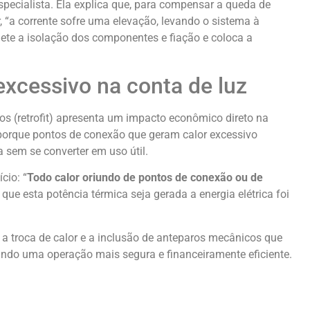
especialista. Ela explica que, para compensar a queda de
r, “a corrente sofre uma elevação, levando o sistema à
te a isolação dos componentes e fiação e coloca a
excessivo na conta de luz
os (retrofit) apresenta um impacto econômico direto na
e porque pontos de conexão que geram calor excessivo
 sem se converter em uso útil.
cio: “
Todo calor oriundo de pontos de conexão ou de
 que esta potência térmica seja gerada a energia elétrica foi
 a troca de calor e a inclusão de anteparos mecânicos que
tindo uma operação mais segura e financeiramente eficiente.