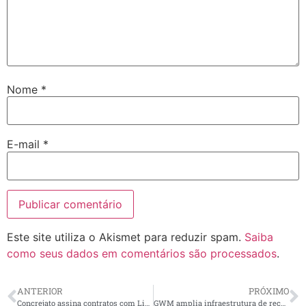
Nome
*
E-mail
*
Este site utiliza o Akismet para reduzir spam.
Saiba
como seus dados em comentários são processados
.
ANTERIOR
PRÓXIMO
Concrejato assina contratos com Light e ES Gás para manutenção e modernização de redes de energia e gás
GWM amplia infraestrutura de recarga com sete novos pontos e 32 carregadores instalados