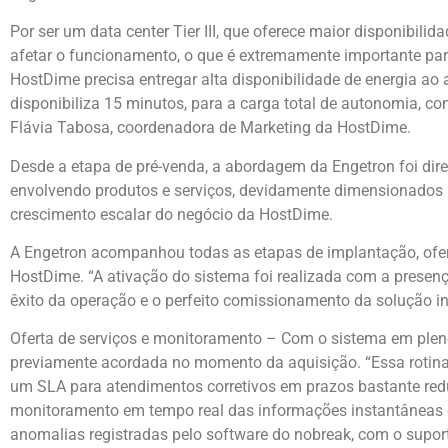
Por ser um data center Tier III, que oferece maior disponibilid
afetar o funcionamento, o que é extremamente importante pa
HostDime precisa entregar alta disponibilidade de energia ao
disponibiliza 15 minutos, para a carga total de autonomia, c
Flávia Tabosa, coordenadora de Marketing da HostDime.
Desde a etapa de pré-venda, a abordagem da Engetron foi di
envolvendo produtos e serviços, devidamente dimensionados
crescimento escalar do negócio da HostDime.
A Engetron acompanhou todas as etapas de implantação, ofer
HostDime. “A ativação do sistema foi realizada com a presenç
êxito da operação e o perfeito comissionamento da solução in
Oferta de serviços e monitoramento – Com o sistema em pleno
previamente acordada no momento da aquisição. “Essa rotina e
um SLA para atendimentos corretivos em prazos bastante redu
monitoramento em tempo real das informações instantâneas e 
anomalias registradas pelo software do nobreak, com o supor