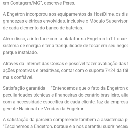
em Contagem/MG”, descreve Peres.
A Engetron incorporou aos equipamentos da HostDime, os dis
grandezas elétricas envolvidas, inclusive o Módulo Supervisor
de cada elemento do banco de baterias.
Além disso, a interface com a plataforma Engetron IoT trouxe
sistema de energia e ter a tranquilidade de focar em seu neg
parque instalado.
Através da Internet das Coisas é possível fazer avaliação das t
ações proativas e preditivas, contar com o suporte 7×24 da fá
mais confiável.
Satisfação garantida – “Entendemos que o fato da Engetron de
peculiaridades técnicas e financeiras do cenário brasileiro, 
com a necessidade específica de cada cliente, faz da empresa
gerente Nacional de Vendas da Engetron.
A satisfação da parceira compreende também a assistência pó
“Escolhemos a Engetron, porque ela nos garantiu suprir nece