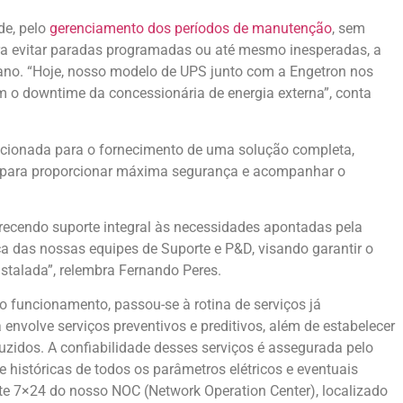
ade, pelo
gerenciamento dos períodos de manutenção
, sem
ra evitar paradas programadas ou até mesmo inesperadas, a
 ano. “Hoje, nosso modelo de UPS junto com a Engetron nos
om o downtime da concessionária de energia externa”, conta
recionada para o fornecimento de uma solução completa,
 para proporcionar máxima segurança e acompanhar o
ecendo suporte integral às necessidades apontadas pela
a das nossas equipes de Suporte e P&D, visando garantir o
stalada”, relembra Fernando Peres.
 funcionamento, passou-se à rotina de serviços já
nvolve serviços preventivos e preditivos, além de estabelecer
zidos. A confiabilidade desses serviços é assegurada pelo
históricas de todos os parâmetros elétricos e eventuais
te 7×24 do nosso NOC (Network Operation Center), localizado