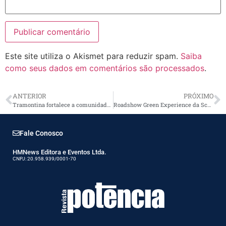
Este site utiliza o Akismet para reduzir spam.
Saiba
como seus dados em comentários são processados
.
ANTERIOR
PRÓXIMO
Tramontina fortalece a comunidade de eletricistas no Brasil
Roadshow Green Experience da Schneider Eletric
Fale Conosco
HMNews Editora e Eventos Ltda.
CNPJ: 20.958.939/0001-70