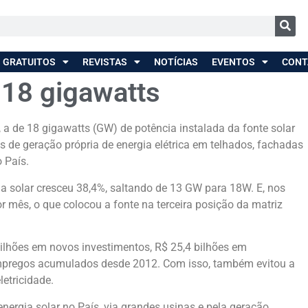
 GRATUITOS
REVISTAS
NOTÍCIAS
EVENTOS
CONT
 18 gigawatts
 a de 18 gigawatts (GW) de potência instalada da fonte solar
s de geração própria de energia elétrica em telhados, fachadas
o País.
a solar cresceu 38,4%, saltando de 13 GW para 18W. E, nos
r mês, o que colocou a fonte na terceira posição da matriz
 bilhões em novos investimentos, R$ 25,4 bilhões em
empregos acumulados desde 2012. Com isso, também evitou a
etricidade.
ergia solar no País, via grandes usinas e pela geração