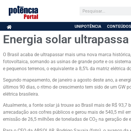
UNIPOTÊNCIA
CONTEÚDOS
Energia solar ultrapassa
O Brasil acaba de ultrapassar mais uma nova marca histórica,
fotovoltaica, somando as usinas de grande porte e os sistema
e pequenos terrenos, o equivalente a 8,5% da matriz elétrica d
Segundo mapeamento, de janeiro a agosto deste ano, a energi
últimos 90 dias, o ritmo de crescimento tem sido de um GW po
elétrica brasileira.
Atualmente, a fonte solar já trouxe ao Brasil mais de R$ 93,7
arrecadação aos cofres públicos e gerou mais de 540,5 mil 
emissão de 26,5 milhões de toneladas de CO
na geração de el
2
Para o CEO da ABSOLAR, Rodrigo Sauaia (foto), o avanço da en