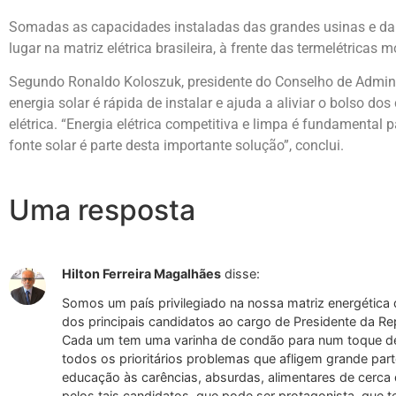
Somadas as capacidades instaladas das grandes usinas e da ge
lugar na matriz elétrica brasileira, à frente das termelétricas
Segundo Ronaldo Koloszuk, presidente do Conselho de Admini
energia solar é rápida de instalar e ajuda a aliviar o bolso 
elétrica. “Energia elétrica competitiva e limpa é fundamental 
fonte solar é parte desta importante solução”, conclui.
Uma resposta
Hilton Ferreira Magalhães
disse:
Somos um país privilegiado na nossa matriz energética 
dos principais candidatos ao cargo de Presidente da Re
Cada um tem uma varinha de condão para num toque de
todos os prioritários problemas que afligem grande parte
educação às carências, absurdas, alimentares de cerca 
pelos tais candidatos, que pode ser protagonista, que 