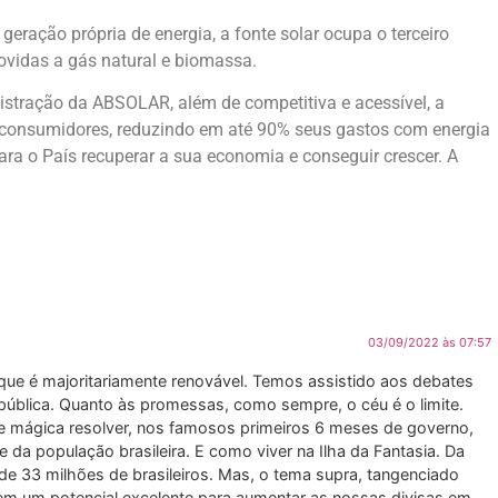
ração própria de energia, a fonte solar ocupa o terceiro
 movidas a gás natural e biomassa.
stração da ABSOLAR, além de competitiva e acessível, a
dos consumidores, reduzindo em até 90% seus gastos com energia
para o País recuperar a sua economia e conseguir crescer. A
03/09/2022 às 07:57
que é majoritariamente renovável. Temos assistido aos debates
pública. Quanto às promessas, como sempre, o céu é o limite.
 mágica resolver, nos famosos primeiros 6 meses de governo,
 da população brasileira. E como viver na Ilha da Fantasia. Da
de 33 milhões de brasileiros. Mas, o tema supra, tangenciado
tem um potencial excelente para aumentar as nossas divisas em