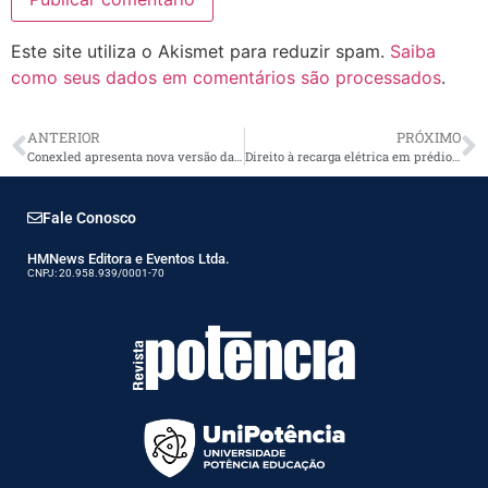
Este site utiliza o Akismet para reduzir spam.
Saiba
como seus dados em comentários são processados
.
ANTERIOR
PRÓXIMO
Conexled apresenta nova versão da linha CLG com avanços em engenharia e desempenho
Direito à recarga elétrica em prédios no estado de São Paulo: o que é importante saber antes de fazer
Fale Conosco
HMNews Editora e Eventos Ltda.
CNPJ: 20.958.939/0001-70