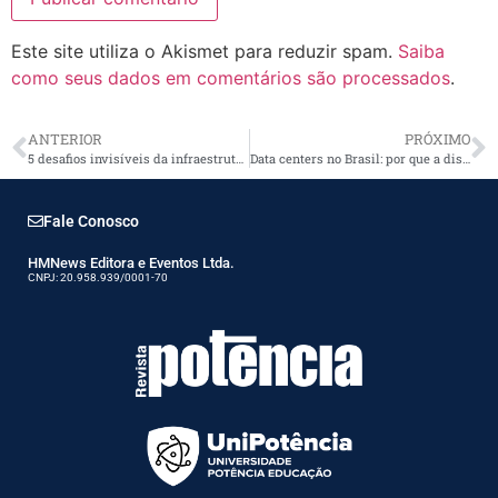
Este site utiliza o Akismet para reduzir spam.
Saiba
como seus dados em comentários são processados
.
ANTERIOR
PRÓXIMO
5 desafios invisíveis da infraestrutura elétrica que podem afetar a eficiência e a disponibilidade das operações
Data centers no Brasil: por que a disputa agora é por energia, conexão e engenharia
Fale Conosco
HMNews Editora e Eventos Ltda.
CNPJ: 20.958.939/0001-70