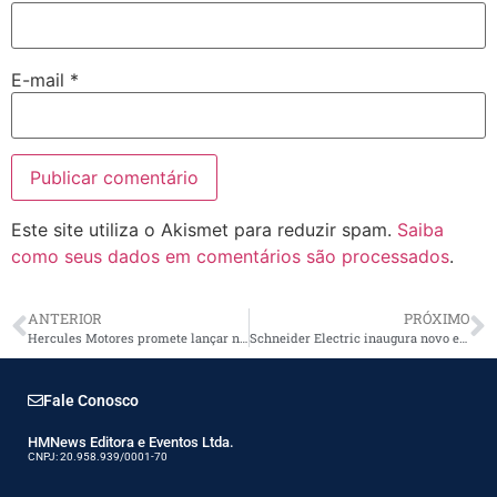
E-mail
*
Este site utiliza o Akismet para reduzir spam.
Saiba
como seus dados em comentários são processados
.
ANTERIOR
PRÓXIMO
Hercules Motores promete lançar nova linha de produtos na EXPOMAFE
Schneider Electric inaugura novo escritório
Fale Conosco
HMNews Editora e Eventos Ltda.
CNPJ: 20.958.939/0001-70