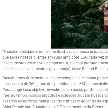
“A sustentabilidade é um elemento chave da nossa estratégi
que apoia nossos clientes em suas ambições ESG cada vez m
investimentos extensivos demonstram, ela está profundament
decisões de investimento e governança”, disse Roland Busch,
“Acreditamos firmemente que a tecnologia é a resposta para c
nossa visão de 360 graus das prioridades de ESG — nos de
Para atingir esse objetivo, investimos em nosso portfólio e 
mesmo tempo, nossos produtos e soluções ajudam nossos clien
desafios específicos, multiplicando o impacto ao longo da es
Chief People and Sustainability Officer e membro da Diretori