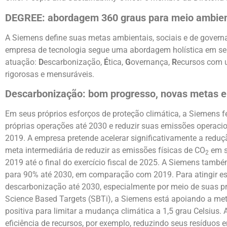
DEGREE: abordagem 360 graus para meio ambient
A Siemens define suas metas ambientais, sociais e de govern
empresa de tecnologia segue uma abordagem holística em se
atuação:
D
escarbonização,
É
tica,
G
overnança,
R
ecursos com u
rigorosas e mensuráveis.
Descarbonização: bom progresso, novas metas e
Em seus próprios esforços de proteção climática, a Siemens
próprias operações até 2030 e reduzir suas emissões operaci
2019. A empresa pretende acelerar significativamente a redu
meta intermediária de reduzir as emissões físicas de CO
em s
2
2019 até o final do exercício fiscal de 2025. A Siemens tam
para 90% até 2030, em comparação com 2019. Para atingir es
descarbonização até 2030, especialmente por meio de suas pr
Science Based Targets (SBTi), a Siemens está apoiando a met
positiva para limitar a mudança climática a 1,5 grau Celsiu
eficiência de recursos, por exemplo, reduzindo seus resíduos