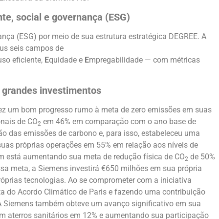
e, social e governança (ESG)
ança (ESG) por meio de sua estrutura estratégica DEGREE. A
us seis campos de
so eficiente,
E
quidade e
E
mpregabilidade — com métricas
 grandes investimentos
 fez um bom progresso rumo à meta de zero emissões em suas
onais de CO
em 46% em comparação com o ano base de
2
ção das emissões de carbono e, para isso, estabeleceu uma
uas próprias operações em 55% em relação aos níveis de
bém está aumentando sua meta de redução física de CO
de 50%
2
sa meta, a Siemens investirá €650 milhões em sua própria
óprias tecnologias. Ao se comprometer com a iniciativa
a do Acordo Climático de Paris e fazendo uma contribuição
s. A Siemens também obteve um avanço significativo em sua
 em aterros sanitários em 12% e aumentando sua participação