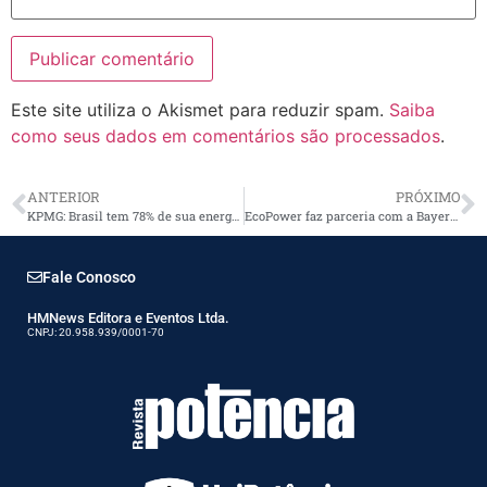
Este site utiliza o Akismet para reduzir spam.
Saiba
como seus dados em comentários são processados
.
ANTERIOR
PRÓXIMO
KPMG: Brasil tem 78% de sua energia elétrica gerada por fontes renováveis
EcoPower faz parceria com a Bayer para estimular redução de carbono na agricultura
Fale Conosco
HMNews Editora e Eventos Ltda.
CNPJ: 20.958.939/0001-70