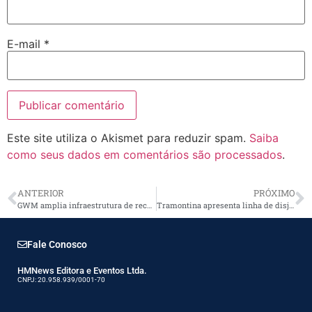
E-mail
*
Este site utiliza o Akismet para reduzir spam.
Saiba
como seus dados em comentários são processados
.
ANTERIOR
PRÓXIMO
GWM amplia infraestrutura de recarga com sete novos pontos e 32 carregadores instalados
Tramontina apresenta linha de disjuntores caixa moldada eletrônica ajustável TDM
Fale Conosco
HMNews Editora e Eventos Ltda.
CNPJ: 20.958.939/0001-70