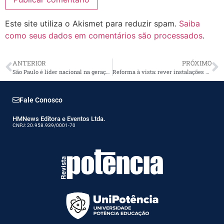
Este site utiliza o Akismet para reduzir spam.
Saiba
como seus dados em comentários são processados
.
ANTERIOR
PRÓXIMO
São Paulo é líder nacional na geração de energia solar
Reforma à vista: rever instalações elétricas é proteger o patrimônio
Fale Conosco
HMNews Editora e Eventos Ltda.
CNPJ: 20.958.939/0001-70