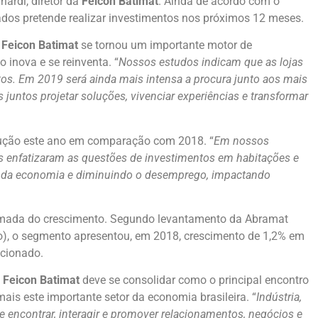
nardi, diretor da
Feicon Batimat
. Ainda de acordo com o
dos pretende realizar investimentos nos próximos 12 meses.
a
Feicon Batimat
se tornou um importante motor de
 inova e se reinventa. “
Nossos estudos indicam que as lojas
os. Em 2019 será ainda mais intensa a procura junto aos mais
untos projetar soluções, vivenciar experiências e transformar
trução este ano em comparação com 2018. “
Em nossos
s enfatizaram as questões de investimentos em habitações e
to da economia e diminuindo o desemprego, impactando
tomada do crescimento. Segundo levantamento da Abramat
ão), o segmento apresentou, em 2018, crescimento de 1,2% em
acionado.
ª
Feicon Batimat
deve se consolidar como o principal encontro
ais este importante setor da economia brasileira. “
Indústria,
 se encontrar, interagir e promover relacionamentos, negócios e