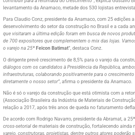
contribuir para a retomada do crescimento
“, explica Gustavo Bi
levantamento da Anamaco, metade dos 530 lojistas entrevista
Para Claudio Conz, presidente da Anamaco, com 25 edições 
desenvolvimento do setor da construção no Brasil e a cada ano
que visitaram a última edição foram em busca de novos produt
de 700 expositores que complementem o mix das lojas. Vamos j
o varejo na 25ª
Feicon Batimat
“, destaca Conz.
O dirigente prevê crescimento de 8,5% para o varejo da cons
diálogos com os candidatos à Presidência da República, ambo
infraestruturas, colaborando positivamente para o crescimen
diretamente o nosso setor”
, afirma o presidente da Anamaco.
Não é só o varejo da construção que está otimista com a re
(Associação Brasileira da Indústria de Materiais de Construç
relação a 2017, após três anos de queda no faturamento defl
De acordo com Rodrigo Navarro, presidente da Abramat, a 25
cross-setorial
de materiais de construção, fortalecendo ainda m
varejo, construtoras, projetistas, dentre outros atores poderão