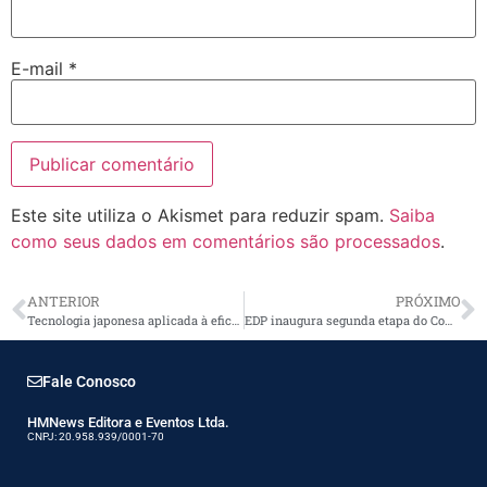
E-mail
*
Este site utiliza o Akismet para reduzir spam.
Saiba
como seus dados em comentários são processados
.
ANTERIOR
PRÓXIMO
Tecnologia japonesa aplicada à eficiência energética ganha espaço no Brasil
EDP inaugura segunda etapa do Complexo Guarulhos
Fale Conosco
HMNews Editora e Eventos Ltda.
CNPJ: 20.958.939/0001-70