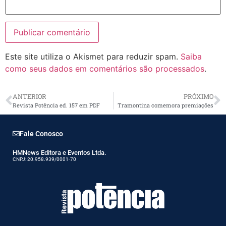
Este site utiliza o Akismet para reduzir spam.
Saiba
como seus dados em comentários são processados
.
ANTERIOR
PRÓXIMO
Revista Potência ed. 157 em PDF
Tramontina comemora premiações
Fale Conosco
HMNews Editora e Eventos Ltda.
CNPJ: 20.958.939/0001-70