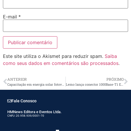
E-mail
*
Este site utiliza o Akismet para reduzir spam.
Saiba
como seus dados em comentários são processados
.
ANTERIOR
PRÓXIMO
Capacitação em energia solar fotovoltaica
Lemo lança conector 1000Base-T1 Ethernet de Par Único (SPE) Push-Pull
Fale Conosco
HMNews Editora e Eventos Ltda.
CNPJ: 20.958.939/0001-70