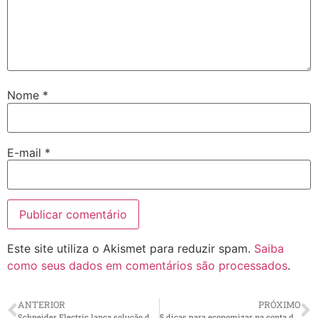
Nome
*
E-mail
*
Este site utiliza o Akismet para reduzir spam.
Saiba
como seus dados em comentários são processados
.
ANTERIOR
PRÓXIMO
Schneider Electric lança solução de microrrede que fornece energia limpa para comunidades remotas
5 dicas para economizar na conta de luz durante o inverno