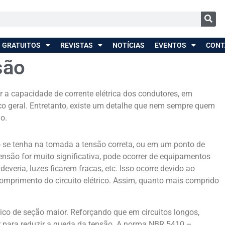
 GRATUITOS
REVISTAS
NOTÍCIAS
EVENTOS
CONT
são
r a capacidade de corrente elétrica dos condutores, em
o geral. Entretanto, existe um detalhe que nem sempre quem
o.
 se tenha na tomada a tensão correta, ou em um ponto de
ensão for muito significativa, pode ocorrer de equipamentos
everia, luzes ficarem fracas, etc. Isso ocorre devido ao
omprimento do circuito elétrico. Assim, quanto mais comprido
trico de seção maior. Reforçando que em circuitos longos,
r para reduzir a queda da tensão. A norma NBR 5410 –