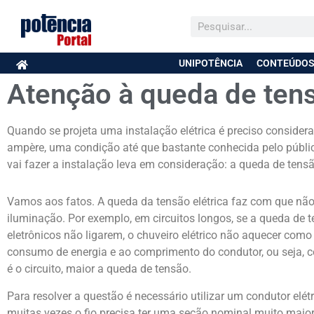
UNIPOTÊNCIA
CONTEÚDOS
Atenção à queda de ten
Quando se projeta uma instalação elétrica é preciso considera
ampère, uma condição até que bastante conhecida pelo públic
vai fazer a instalação leva em consideração: a queda de tensã
Vamos aos fatos. A queda da tensão elétrica faz com que não
iluminação. Por exemplo, em circuitos longos, se a queda de t
eletrônicos não ligarem, o chuveiro elétrico não aquecer como d
consumo de energia e ao comprimento do condutor, ou seja, c
é o circuito, maior a queda de tensão.
Para resolver a questão é necessário utilizar um condutor elé
muitas vezes o fio precisa ter uma seção nominal muito maio