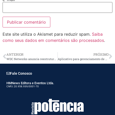
Este site utiliza o Akismet para reduzir spam.
Saiba
como seus dados em comentários são processados
.
ANTERIOR
PRÓXIMO
WDC Networks anuncia reestruturação de sua marca e posicionamento
Aplicativo para gerenciamento de nobreaks
Fale Conosco
HMNews Editora e Eventos Ltda.
CNPJ: 20.958.939/0001-70