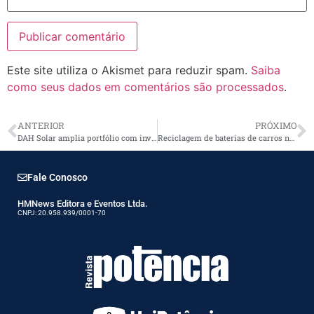
Este site utiliza o Akismet para reduzir spam.
Saiba
como seus dados em comentários são processados
.
ANTERIOR
PRÓXIMO
DAH Solar amplia portfólio com inversores híbridos de 4 ms e aposta no armazenamento de energia no Brasil
Reciclagem de baterias de carros no IPT acelera economia circular
Fale Conosco
HMNews Editora e Eventos Ltda.
CNPJ: 20.958.939/0001-70