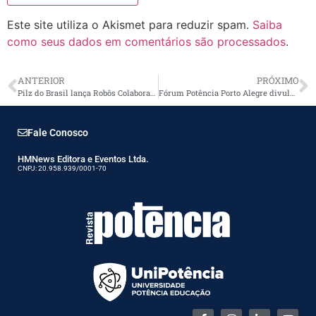
Este site utiliza o Akismet para reduzir spam.
Saiba
como seus dados em comentários são processados
.
ANTERIOR
PRÓXIMO
Pilz do Brasil lança Robôs Colaborativos
Fórum Potência Porto Alegre divulga palestras
Fale Conosco
HMNews Editora e Eventos Ltda.
CNPJ: 20.958.939/0001-70