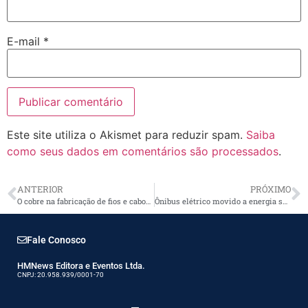
E-mail
*
Este site utiliza o Akismet para reduzir spam.
Saiba
como seus dados em comentários são processados
.
ANTERIOR
PRÓXIMO
O cobre na fabricação de fios e cabos elétricos
Ônibus elétrico movido a energia solar
Fale Conosco
HMNews Editora e Eventos Ltda.
CNPJ: 20.958.939/0001-70